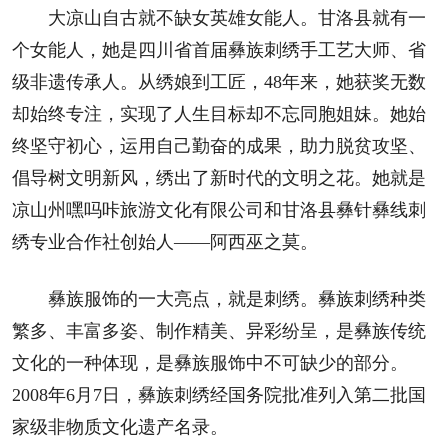
大凉山自古就不缺女英雄女能人。甘洛县就有一
个女能人，她是四川省首届彝族刺绣手工艺大师、省
级非遗传承人。从绣娘到工匠，48年来，她获奖无数
却始终专注，实现了人生目标却不忘同胞姐妹。她始
终坚守初心，运用自己勤奋的成果，助力脱贫攻坚、
倡导树文明新风，绣出了新时代的文明之花。她就是
凉山州嘿吗咔旅游文化有限公司和甘洛县彝针彝线刺
绣专业合作社创始人——阿西巫之莫。
彝族服饰的一大亮点，就是刺绣。彝族刺绣种类
繁多、丰富多姿、制作精美、异彩纷呈，是彝族传统
文化的一种体现，是彝族服饰中不可缺少的部分。
2008年6月7日，彝族刺绣经国务院批准列入第二批国
家级非物质文化遗产名录。