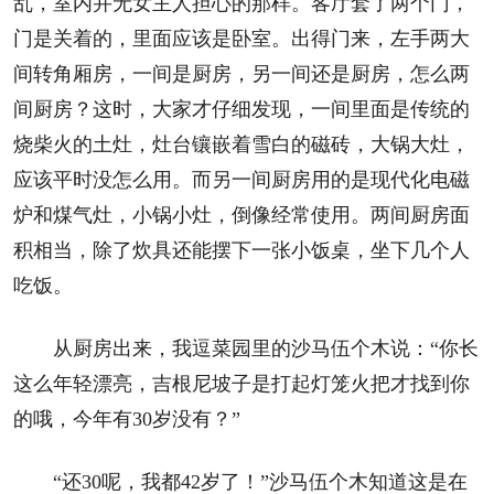
乱，室内并无女主人担心的那样。客厅套了两个门，
门是关着的，里面应该是卧室。出得门来，左手两大
间转角厢房，一间是厨房，另一间还是厨房，怎么两
间厨房？这时，大家才仔细发现，一间里面是传统的
烧柴火的土灶，灶台镶嵌着雪白的磁砖，大锅大灶，
应该平时没怎么用。而另一间厨房用的是现代化电磁
炉和煤气灶，小锅小灶，倒像经常使用。两间厨房面
积相当，除了炊具还能摆下一张小饭桌，坐下几个人
吃饭。
从厨房出来，我逗菜园里的沙马伍个木说：“你长
这么年轻漂亮，吉根尼坡子是打起灯笼火把才找到你
的哦，今年有30岁没有？”
“还30呢，我都42岁了！”沙马伍个木知道这是在