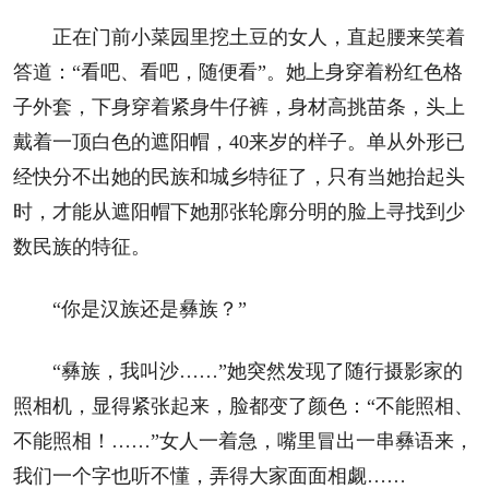
阅读
正在门前小菜园里挖土豆的女人，直起腰来笑着
小说
散文
诗歌
文学评论
答道：“看吧、看吧，随便看”。她上身穿着粉红色格
子外套，下身穿着紧身牛仔裤，身材高挑苗条，头上
校园文学
其他阅读
文学访谈
作家新作
戴着一顶白色的遮阳帽，40来岁的样子。单从外形已
经快分不出她的民族和城乡特征了，只有当她抬起头
新书快讯
时，才能从遮阳帽下她那张轮廓分明的脸上寻找到少
数民族的特征。
服务
入会须知
会员管理
文学奖项
报刊联盟
“你是汉族还是彝族？”
四川文学
星星诗刊
当代文坛
四川作家报
“彝族，我叫沙……”她突然发现了随行摄影家的
照相机，显得紧张起来，脸都变了颜色：“不能照相、
公告公示
不能照相！……”女人一着急，嘴里冒出一串彝语来，
公告公示
讣告
征稿启事
新会员发展名单
我们一个字也听不懂，弄得大家面面相觑……