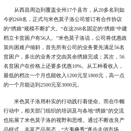
从西昌周边到覆盖全州17个县市，从20多名到如
今的268名，正式与米色莫子洛公司签订有合作协议
的“绣娘”规模不断扩大。“在这268名固定的‘绣娘’中建
档立卡贫困户有56人。”米色莫子洛说，公司将优惠政
策向困难户倾斜，首先所有公司的业务要先满足56名
贫困户，多出的业务才交由其余绣娘完成；其次，56
名贫困户在价格上还要多优惠10%。从工种看收入，
最低的档次一个月也能收入1200元至1800元，高一点
的一个月能达到2500元至3000元。
米色莫子洛用朴实的行动践行着使命。而在巾帼
行动中，相关部门组织的培训及与各地“绣娘”的交流
也拓展了米色莫子洛的视野和思维。通过不断改良产
品样式，丰富产品形态，“古夷彝秀”逐步走俏市场，