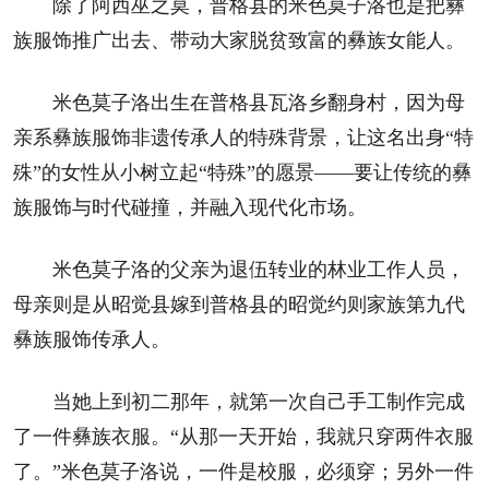
除了阿西巫之莫，普格县的米色莫子洛也是把彝
族服饰推广出去、带动大家脱贫致富的彝族女能人。
米色莫子洛出生在普格县瓦洛乡翻身村，因为母
亲系彝族服饰非遗传承人的特殊背景，让这名出身“特
殊”的女性从小树立起“特殊”的愿景——要让传统的彝
族服饰与时代碰撞，并融入现代化市场。
米色莫子洛的父亲为退伍转业的林业工作人员，
母亲则是从昭觉县嫁到普格县的昭觉约则家族第九代
彝族服饰传承人。
当她上到初二那年，就第一次自己手工制作完成
了一件彝族衣服。“从那一天开始，我就只穿两件衣服
了。”米色莫子洛说，一件是校服，必须穿；另外一件