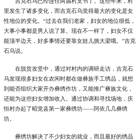
吉克石乌已经连任两届村支书了。这些年来，村
里发生了诸多变化，而吉克石乌觉得最大的变化是女
性地位的变化。“过去在我们老家，妇女的地位很低，
大事小事都是男人说了算。现在不一样了，妇女不仅
能顶半边天，好多事情还要靠女娃儿挑大梁哦。”吉克
石乌说。
在脱贫攻坚中，通过对村内的调研走访，吉克石
乌发现很多妇女在农闲时都在做彝族手工绣品，就想
到能否组织大家开办彝绣作坊，又能推广彝族文化，
还能为这些妇女增加收入。通过协调和寻找场地，庆
恒村办起了昭觉县第一家彝绣坊——阿依几几彝绣
坊。
彝绣坊解决了不少妇女的就业，而且最好的绣品