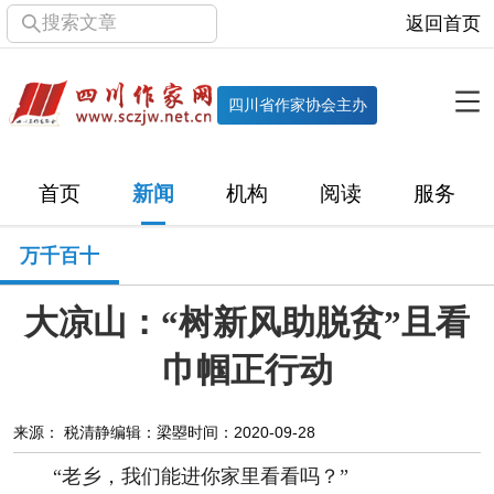
搜索文章
返回首页
全部栏目
机构
四川省作家协会主办
协会简介
协会章程
协会领导
部门机构
首页
新闻
机构
阅读
服务
直属单位
团体会员
主管社团
专门委员会
万千百十
历届主席团
历届全委会
大凉山：“树新风助脱贫”且看
新闻
巾帼正行动
时政
文学动态
作协工作
市州作协
来源： 税清静
编辑：梁曌
时间：2020-09-28
十百千
网络文学
万千百十
“老乡，我们能进你家里看看吗？”