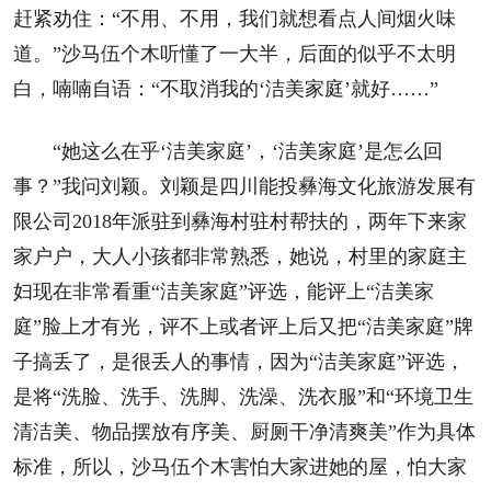
赶紧劝住：“不用、不用，我们就想看点人间烟火味
道。”沙马伍个木听懂了一大半，后面的似乎不太明
白，喃喃自语：“不取消我的‘洁美家庭’就好……”
“她这么在乎‘洁美家庭’，‘洁美家庭’是怎么回
事？”我问刘颖。刘颖是四川能投彝海文化旅游发展有
限公司2018年派驻到彝海村驻村帮扶的，两年下来家
家户户，大人小孩都非常熟悉，她说，村里的家庭主
妇现在非常看重“洁美家庭”评选，能评上“洁美家
庭”脸上才有光，评不上或者评上后又把“洁美家庭”牌
子搞丢了，是很丢人的事情，因为“洁美家庭”评选，
是将“洗脸、洗手、洗脚、洗澡、洗衣服”和“环境卫生
清洁美、物品摆放有序美、厨厕干净清爽美”作为具体
标准，所以，沙马伍个木害怕大家进她的屋，怕大家