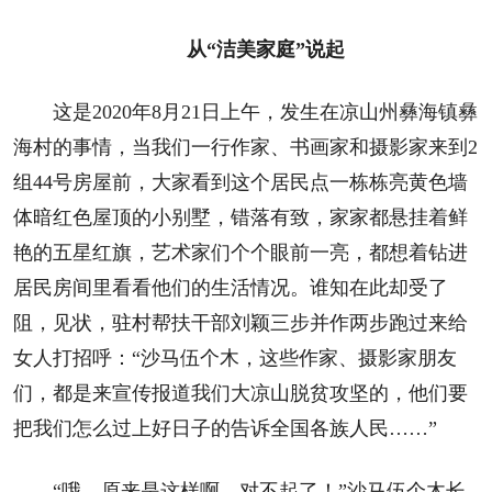
人事考试
从“洁美家庭”说起
专题专栏
这是2020年8月21日上午，发生在凉山州彝海镇彝
海村的事情，当我们一行作家、书画家和摄影家来到2
组44号房屋前，大家看到这个居民点一栋栋亮黄色墙
体暗红色屋顶的小别墅，错落有致，家家都悬挂着鲜
艳的五星红旗，艺术家们个个眼前一亮，都想着钻进
居民房间里看看他们的生活情况。谁知在此却受了
阻，见状，驻村帮扶干部刘颖三步并作两步跑过来给
女人打招呼：“沙马伍个木，这些作家、摄影家朋友
们，都是来宣传报道我们大凉山脱贫攻坚的，他们要
把我们怎么过上好日子的告诉全国各族人民……”
“哦，原来是这样啊，对不起了！”沙马伍个木长