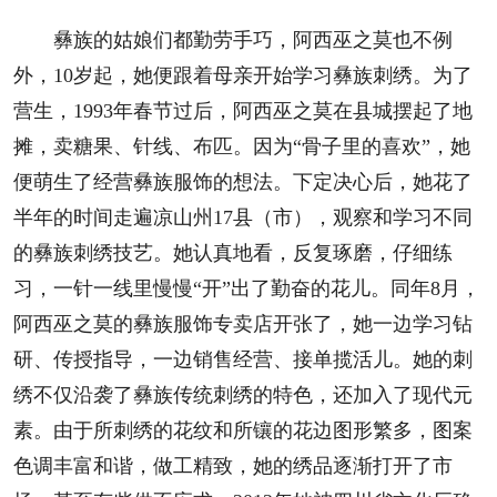
彝族的姑娘们都勤劳手巧，阿西巫之莫也不例
外，10岁起，她便跟着母亲开始学习彝族刺绣。为了
营生，1993年春节过后，阿西巫之莫在县城摆起了地
摊，卖糖果、针线、布匹。因为“骨子里的喜欢”，她
便萌生了经营彝族服饰的想法。下定决心后，她花了
半年的时间走遍凉山州17县（市），观察和学习不同
的彝族刺绣技艺。她认真地看，反复琢磨，仔细练
习，一针一线里慢慢“开”出了勤奋的花儿。同年8月，
阿西巫之莫的彝族服饰专卖店开张了，她一边学习钻
研、传授指导，一边销售经营、接单揽活儿。她的刺
绣不仅沿袭了彝族传统刺绣的特色，还加入了现代元
素。由于所刺绣的花纹和所镶的花边图形繁多，图案
色调丰富和谐，做工精致，她的绣品逐渐打开了市