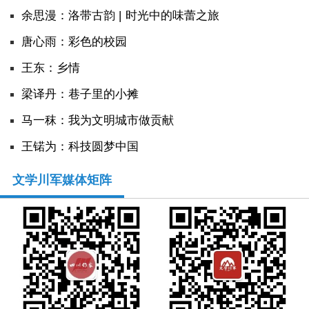
余思漫：洛带古韵 | 时光中的味蕾之旅
唐心雨：彩色的校园
王东：乡情
​梁译丹：巷子里的小摊
马一秣：我为文明城市做贡献
王锘为：科技圆梦中国
文学川军媒体矩阵