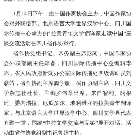
阅读
1月14日下午，由中国作家协会主办，中国作家协
小说
散文
诗歌
文学评论
会对外联络部、北京语言大学世界汉学中心、四川国
际传播中心承办的
“拉美青年文学翻译家走读中国”座
校园文学
其他阅读
文学访谈
作家新作
谈交流活动在四川省作协举行。
新书快讯
省作协党组书记、常务副主席彭闯，中国作家协
会外联部副主任郑磊，四川国际传播中心总编辑李
服务
旭，省人民政府新闻办公室国际传播处四级调研员刘
入会须知
会员管理
文学奖项
报刊联盟
彦茜，省作协副主席龚学敏，省作协副主席，四川文
学杂志社社长、主编罗伟章出席。来自智利、阿根
四川文学
星星诗刊
当代文坛
四川作家报
廷、委内瑞拉、厄瓜多尔、玻利维亚的拉美青年翻译
家，与北京语言大学世界汉学中心、四川文学界代表
公告公示
齐聚一堂，围绕“中拉文学交流与互鉴”展开对话。活
公告公示
讣告
征稿启事
新会员发展名单
动由省作协党组副书记鲁娟主持。