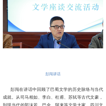
彭闯讲话
彭闯在讲话中回顾了巴蜀文学的历史脉络与当代
成就。从司马相如、李白、杜甫、苏轼等古代文豪，
到现当代的郭沫若、巴金、阿来等文学大家，四川文