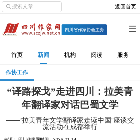
搜索文章
返回首页
全部栏目
机构
四川省作家协会主办
协会简介
协会章程
协会领导
部门机构
首页
新闻
机构
阅读
服务
直属单位
团体会员
主管社团
专门委员会
作协工作
历届主席团
历届全委会
“译路探戈”走进四川：拉美青
新闻
年翻译家对话巴蜀文学
时政
文学动态
作协工作
市州作协
——“拉美青年文学翻译家走读中国”座谈交
十百千
网络文学
万千百十
流活动在成都举行
来源： 四川作家网
时间：2026-01-14